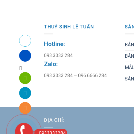
THUỶ SINH LÊ TUẤN
SẢN
Hotline:
BẢN
093.3333.284
BẢN
Zalo:
MẪU
093.3333.284 – 096.6666.284
SẢN
ĐỊA CHỈ:
0933333284