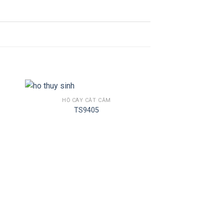
HỒ CÂY CẮT CẮM
TS9405