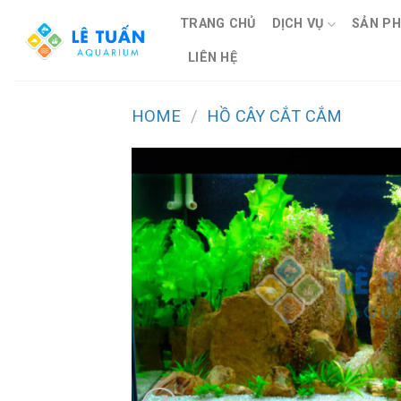
Skip
TRANG CHỦ
DỊCH VỤ
SẢN P
to
content
LIÊN HỆ
HOME
/
HỒ CÂY CẮT CẮM