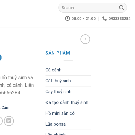
Search
for:
08:00 - 21:00
0933333284
SẢN PHẨM
0
Cá cảnh
ì hồ thuỷ sinh và
Cát thuỷ sinh
nh, cá cảnh. Liên
Cây thuỷ sinh
966666284
Đá tạo cảnh thuỷ sinh
t Cắm
Hồ mini sẵn có
Lũa bonsai