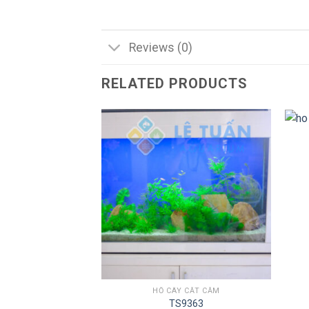
Reviews (0)
RELATED PRODUCTS
 CẮT CẮM
9629
HỒ CÂY CẮT CẮM
TS9363