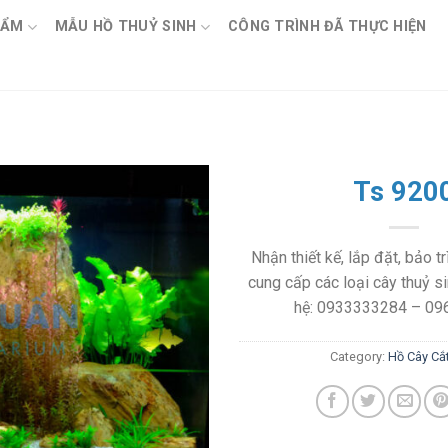
HẨM
MẪU HỒ THUỶ SINH
CÔNG TRÌNH ĐÃ THỰC HIỆN
Ts 920
Nhận thiết kế, lắp đặt, bảo tr
cung cấp các loại cây thuỷ si
hệ: 0933333284 – 0
Category:
Hồ Cây Cắ