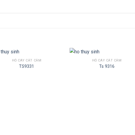
HỒ CÂY CẮT CẮM
HỒ CÂY CẮT CẮM
TS9331
Ts 9316