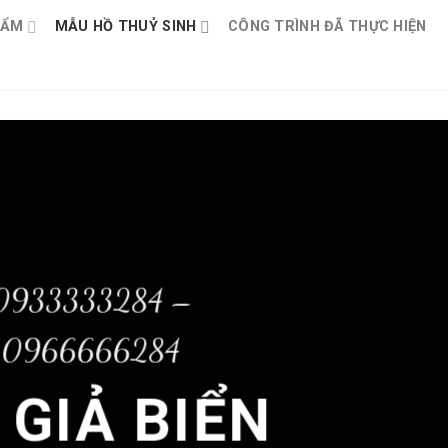
HẨM
MẪU HỒ THUỶ SINH
CÔNG TRÌNH ĐÃ THỰC HIỆN
0933333284 –
0966666284
 GIẢ BIỂN