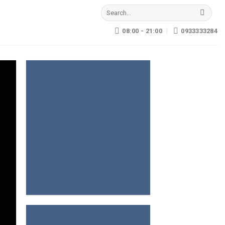
Search
for:
08:00 - 21:00
0933333284
0933333284 –
0966666284
HỒ GIẢ BIỂ