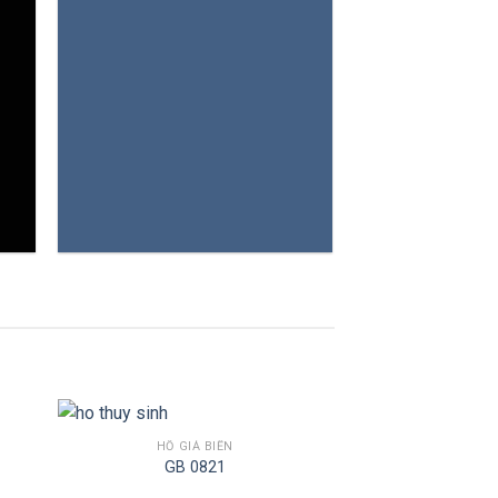
BÁO GIÁ
HỒ GIẢ BIỂN
GB 0821