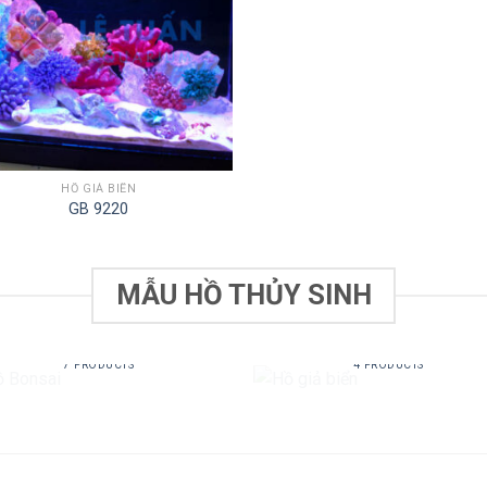
HỒ GIẢ BIỂN
GB 9220
MẪU HỒ THỦY SINH
HỒ BONSAI
HỒ GIẢ BIỂN
7 PRODUCTS
4 PRODUCTS