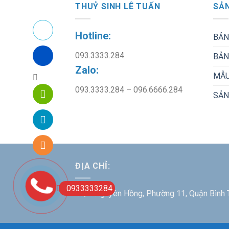
THUỶ SINH LÊ TUẤN
SẢN
Hotline:
BẢN
093.3333.284
BẢN
Zalo:
MẪU
093.3333.284 – 096.6666.284
SẢN
ĐỊA CHỈ:
0933333284
47/4 Nguyên Hồng, Phường 11, Quận Bình 