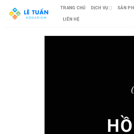
Skip
TRANG CHỦ
DỊCH VỤ
SẢN P
to
content
LIÊN HỆ
HỒ