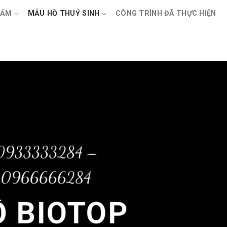
HẨM
MẪU HỒ THUỶ SINH
CÔNG TRÌNH ĐÃ THỰC HIỆN
0933333284 –
0966666284
Ồ BIOTOP