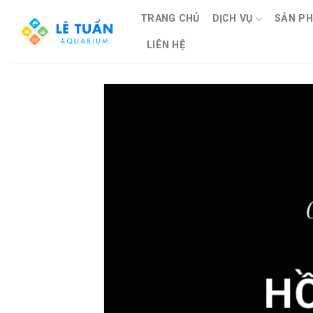
Skip
TRANG CHỦ
DỊCH VỤ
SẢN P
to
content
LIÊN HỆ
H