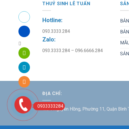
THUỶ SINH LÊ TUẤN
SẢN
Hotline:
BẢN
093.3333.284
BẢN
Zalo:
MẪU
093.3333.284 – 096.6666.284
SẢN
ĐỊA CHỈ:
0933333284
47/4 Nguyên Hồng, Phường 11, Quận Bình 