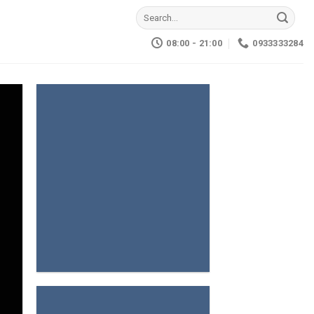
Search
for:
08:00 - 21:00
0933333284
0933333284 –
0966666284
HỒ BIOTOP