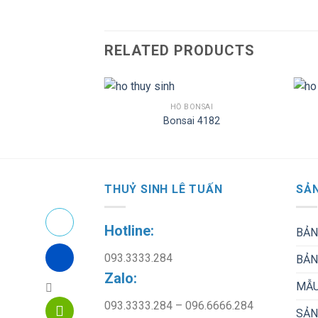
RELATED PRODUCTS
BONSAI
HỒ BONSAI
ai 9003
Bonsai 4182
THUỶ SINH LÊ TUẤN
SẢN
Hotline:
BẢN
093.3333.284
BẢN
Zalo:
MẪU
093.3333.284 – 096.6666.284
SẢN