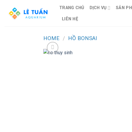
Skip
TRANG CHỦ
DỊCH VỤ
SẢN P
to
content
LIÊN HỆ
HOME
/
HỒ BONSAI