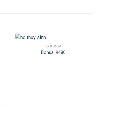
HỒ BONSAI
Bonsai 9480
o