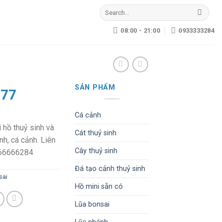
Search
for:
08:00 - 21:00
0933333284
SẢN PHẨM
577
Cá cảnh
ì hồ thuỷ sinh và
Cát thuỷ sinh
nh, cá cảnh. Liên
Cây thuỷ sinh
966666284
Đá tạo cảnh thuỷ sinh
sai
Hồ mini sẵn có
Lũa bonsai